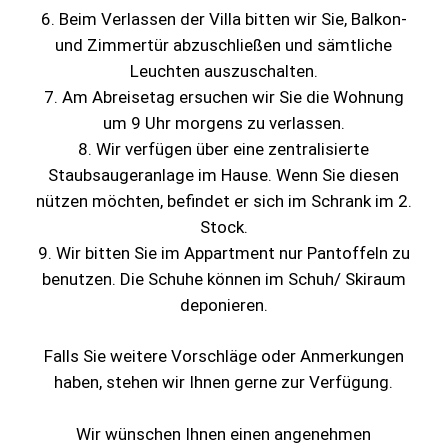
– bei Krampfadern, bei Krebserkrankungen
6. Beim Verlassen der Villa bitten wir Sie, Balkon-
– bei akute Migräne, bei Tuberkulose
und Zimmertür abzuschließen und sämtliche
– bei Schilddrüsenüberfunktion
Leuchten auszuschalten.
– bei Erkrankungen mit Fieber oder Erkältung
7. Am Abreisetag ersuchen wir Sie die Wohnung
um 9 Uhr morgens zu verlassen.
: Temperatur: 38°C
Whirlpool
8. Wir verfügen über eine zentralisierte
Staubsaugeranlage im Hause. Wenn Sie diesen
1.Reinigen Sie sich unter der heißen Dusche
nützen möchten, befindet er sich im Schrank im 2.
2. Kein Shampoo oder Badeschaum im Whirlpool
Stock.
mitnehmen!
9. Wir bitten Sie im Appartment nur Pantoffeln zu
3. Das Whirlpool immer mit Badeanzug betreten.
benutzen. Die Schuhe können im Schuh/ Skiraum
4. Empfohlene Aufenthaltsdauer: nach eigenen
deponieren.
Wohlbefinden
Falls Sie weitere Vorschläge oder Anmerkungen
: Temperatur: 40 â€“ 48°C, fast 100 %
Dampfbad
haben, stehen wir Ihnen gerne zur Verfügung.
Luftfeuchtigkeit
Wir wünschen Ihnen einen angenehmen
Eine Schwitzkur in diesem Bad macht die Haut