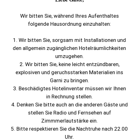
Für die Benutzung des Wellnessbereiches können
Sie gerne Badeschlappen erwerben oder sich
Wir bitten Sie, während Ihres Aufenthaltes
einen Bademantel (gegen Gebühr) ausleihen. Bitte
folgende Hausordnung einzuhalten:
wenden Sie sich an die Rezeption
1. Wir bitten Sie, sorgsam mit Installationen und
Bademantel 15, – EUR (Leihgebühr)
den allgemein zugänglichen Hotelräumlichkeiten
Badeschlappen 2, – EUR (Kaufpreis)
umzugehen.
2. Wir bitten Sie, keine leicht entzündbaren,
Â Temperatur: 75 â€“ 100°C, 10
Finnische Sauna:
explosiven und geruchsstarken Materialien ins
â€“ 30 % Luftfeuchtigkeit
Garni zu bringen.
3. Beschädigtes Hotelinventar müssen wir Ihnen
Wann sollte man nicht in die Sauna gehen?
in Rechnung stellen.
4. Denken Sie bitte auch an die anderen Gäste und
– bei akuter Entzündung innerer Organe, bei
stellen Sie Radio und Fernsehen auf
akutes Asthma
Zimmmerlautstärke ein.
– bei Epilepsie
5. Bitte respektieren Sie die Nachtruhe nach 22.00
– bei schwere Herz- und Kreislauferkrankungen
Uhr.