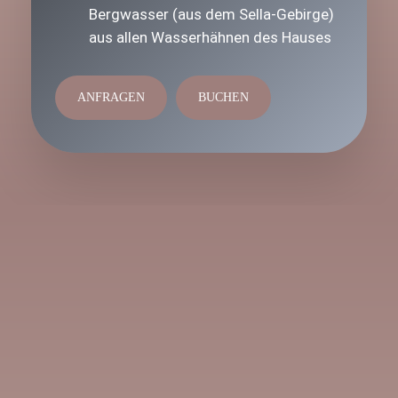
Bergwasser (aus dem Sella-Gebirge)
aus allen Wasserhähnen des Hauses
ANFRAGEN
BUCHEN