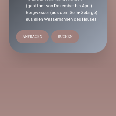
(geöffnet von Dezember bis April)
Bergwasser (aus dem Sella-Gebirge)
aus allen Wasserhähnen des Hauses
ANFRAGEN
BUCHEN