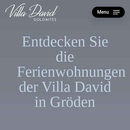
Skip
to
Menu
main
content
Entdecken Sie
die
Ferienwohnungen
der Villa David
in Gröden